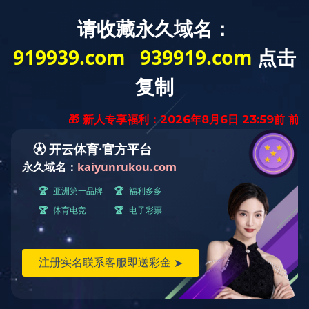
工程案例
CASES
当前位置：
首页
>
工程案例
日处理2000立方绿色纤维EPC项目
发布时间：2023-04-14
浏览量：6887次